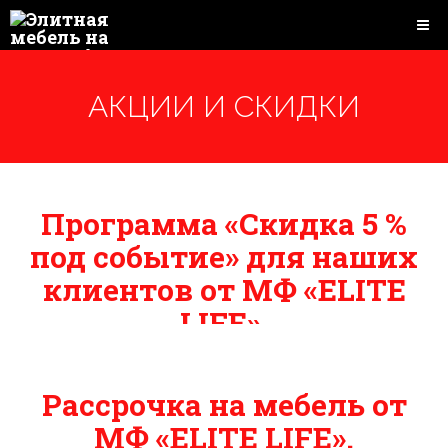
АКЦИИ И СКИДКИ
Программа «Скидка 5 %
под событие» для наших
клиентов от МФ «ELITE
LIFE».
Рассрочка на мебель от
МФ «ELITE LIFE».