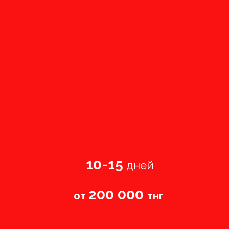
10-15
дней
200 000
от
тнг