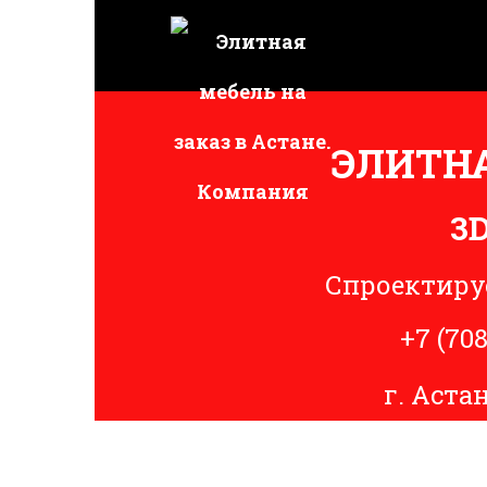
ЭЛИТНА
3
Спроектиру
+7 (708
г. Астан