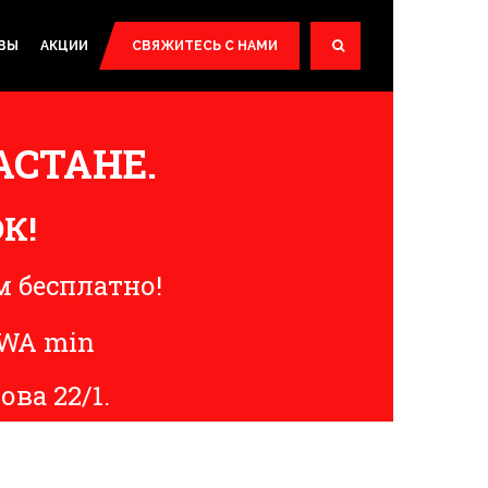
ВЫ
АКЦИИ
СВЯЖИТЕСЬ С НАМИ
...
АСТАНЕ.
К!
 бесплатно!
ова 22/1.