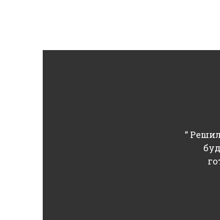
“ Реши
буд
го